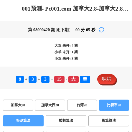
001预测- Pc001.com 加拿大2.8-加拿大2.8在线|加拿大在线咪牌|加拿大2.8 PC查询结果预测|加拿大2.8在线预测_专注研究在线_加拿大2.8 PC查询结果预测走势_官方数据!
第
08090420
期 距下期：
00
分
05
秒
大双
未开:
4
期
小单
未开:
1
期
小双
未开:
3
期
9
3
3
15
大
单
咪牌
+
+
=
-
加拿大28
加拿大西28
台湾28
比特币28
极测算法
蛟机算法
影算算法