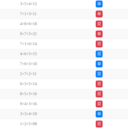
3+5+4=12
单
7+1+3=11
单
4+8+6=18
双
9+7+5=21
单
7+1+6=14
双
4+6+5=15
双
7+0+3=10
单
2+7+2=11
双
6+3+5=14
双
8+5+3=16
双
9+4+3=16
双
3+3+4=10
单
1+2+5=08
双