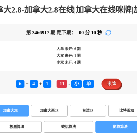
第
3466917
期 距下期：
00
分
10
秒
大单
未开:
6
期
大双
未开:
1
期
小双
未开:
4
期
6
+
4
+
1
=
11
-
小
单
咪牌
加拿大28
加拿大西28
台湾28
比特币28
极测算法
蛟机算法
影算算法