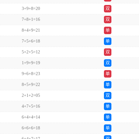
3+9+8=20
双
7+8+1=16
双
8+4+9=21
单
7+5+6=18
单
5+2+5=12
双
1+9+9=19
双
9+6+8=23
单
8+5+9=22
单
2+1+2=05
双
4+7+5=16
单
6+4+4=14
单
6+6+6=18
单
6+4+7=17
双