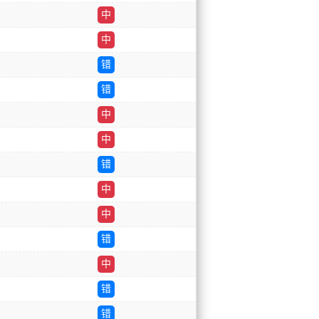
中
中
错
错
中
中
错
中
中
错
中
错
错