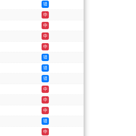
错
中
中
中
中
错
错
错
中
中
中
错
中