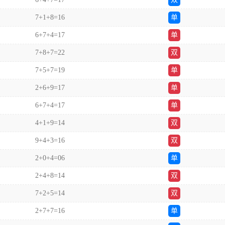
7+1+8=16
单
6+7+4=17
单
7+8+7=22
双
7+5+7=19
单
2+6+9=17
单
6+7+4=17
单
4+1+9=14
双
9+4+3=16
双
2+0+4=06
单
2+4+8=14
双
7+2+5=14
双
2+7+7=16
单