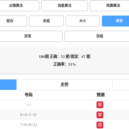
云锦算法
流星算法
鸣算算法
组合
杀组
大小
单双
双项
双组
100期 正确：53 期 错误：47 期
正确率：53%
走势
号码
预测
---
单
6+4+1=11
单
7+6+9=22
双