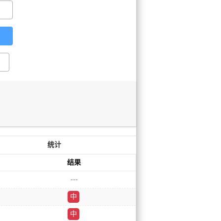
统计
结果
---
中
中