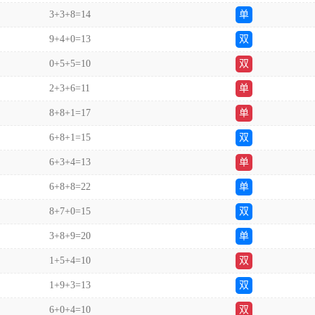
3+3+8=14
单
9+4+0=13
双
0+5+5=10
双
2+3+6=11
单
8+8+1=17
单
6+8+1=15
双
6+3+4=13
单
6+8+8=22
单
8+7+0=15
双
3+8+9=20
单
1+5+4=10
双
1+9+3=13
双
6+0+4=10
双