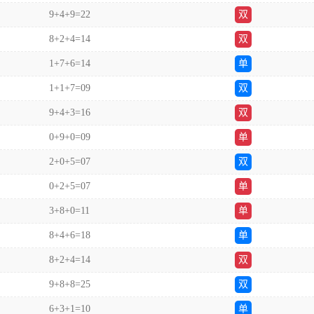
9+4+9=22
双
8+2+4=14
双
1+7+6=14
单
1+1+7=09
双
9+4+3=16
双
0+9+0=09
单
2+0+5=07
双
0+2+5=07
单
3+8+0=11
单
8+4+6=18
单
8+2+4=14
双
9+8+8=25
双
6+3+1=10
单