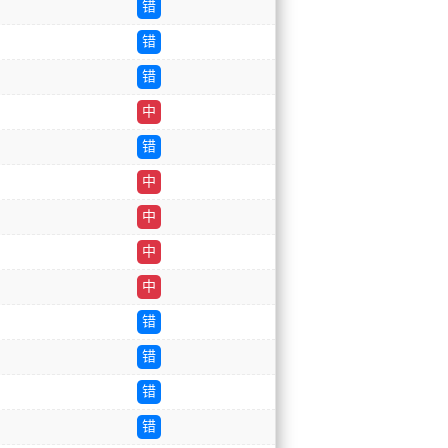
错
错
错
中
错
中
中
中
中
错
错
错
错