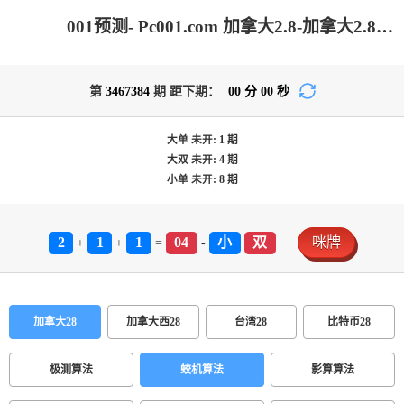
001预测- Pc001.com 加拿大2.8-加拿大2.8在线|加拿大在线咪牌|加拿大2.8 PC查询结果预测|加拿大2.8在线预测_专注研究在线_加拿大2.8 PC查询结果预测走势_官方数据!
第
3467384
期 距下期：
00
分
00
秒
大单
未开:
1
期
大双
未开:
4
期
小单
未开:
8
期
2
1
1
04
小
双
咪牌
+
+
=
-
加拿大28
加拿大西28
台湾28
比特币28
极测算法
蛟机算法
影算算法