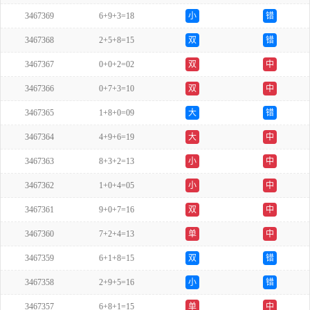
3467369
6+9+3=18
小
错
3467368
2+5+8=15
双
错
3467367
0+0+2=02
双
中
3467366
0+7+3=10
双
中
3467365
1+8+0=09
大
错
3467364
4+9+6=19
大
中
3467363
8+3+2=13
小
中
3467362
1+0+4=05
小
中
3467361
9+0+7=16
双
中
3467360
7+2+4=13
单
中
3467359
6+1+8=15
双
错
3467358
2+9+5=16
小
错
3467357
6+8+1=15
单
中