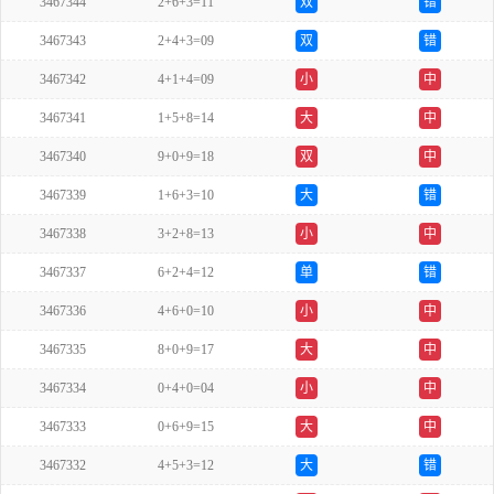
3467344
2+6+3=11
双
错
3467343
2+4+3=09
双
错
3467342
4+1+4=09
小
中
3467341
1+5+8=14
大
中
3467340
9+0+9=18
双
中
3467339
1+6+3=10
大
错
3467338
3+2+8=13
小
中
3467337
6+2+4=12
单
错
3467336
4+6+0=10
小
中
3467335
8+0+9=17
大
中
3467334
0+4+0=04
小
中
3467333
0+6+9=15
大
中
3467332
4+5+3=12
大
错