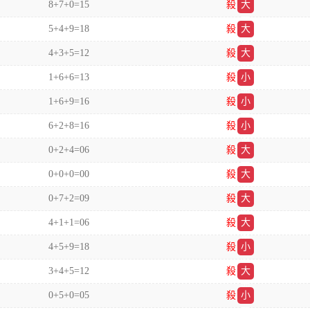
8+7+0=15
殺
大
双
5+4+9=18
殺
大
单
4+3+5=12
殺
大
单
1+6+6=13
殺
小
双
1+6+9=16
殺
小
双
6+2+8=16
殺
小
单
0+2+4=06
殺
大
双
0+0+0=00
殺
大
单
0+7+2=09
殺
大
单
4+1+1=06
殺
大
单
4+5+9=18
殺
小
单
3+4+5=12
殺
大
双
0+5+0=05
殺
小