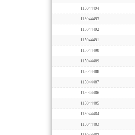
115044494
115044493
115044492
115044491
115044490
115044489
115044488
115044487
115044486
115044485
115044484
115044483
115044482