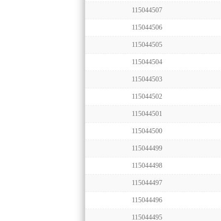
115044507
115044506
115044505
115044504
115044503
115044502
115044501
115044500
115044499
115044498
115044497
115044496
115044495