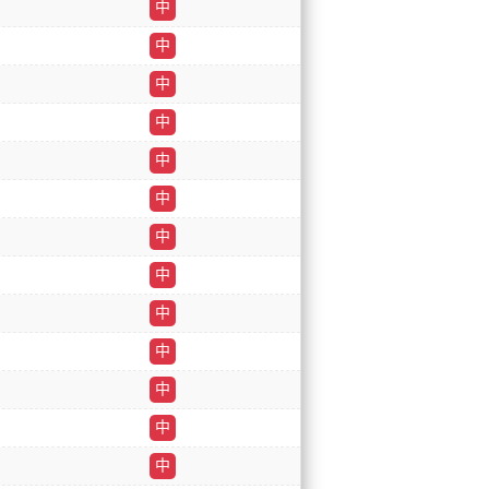
中
中
中
中
中
中
中
中
中
中
中
中
中