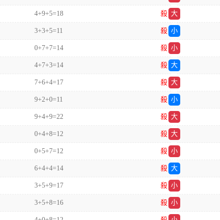
双
4+9+5=18
殺
大
单
3+3+5=11
殺
小
单
0+7+7=14
殺
小
双
4+7+3=14
殺
大
双
7+6+4=17
殺
大
双
9+2+0=11
殺
小
单
9+4+9=22
殺
大
单
0+4+8=12
殺
大
双
0+5+7=12
殺
小
单
6+4+4=14
殺
大
双
3+5+9=17
殺
小
双
3+5+8=16
殺
小
单
4+0+8=12
殺
小