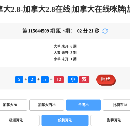
第
115044509
期 距下期：
02
分
21
秒
大单
未开:
6
期
大双
未开:
3
期
小单
未开:
1
期
5
+
2
+
5
=
12
-
小
双
咪牌
加拿大28
加拿大西28
台湾28
比特币28
极测算法
蛟机算法
影算算法