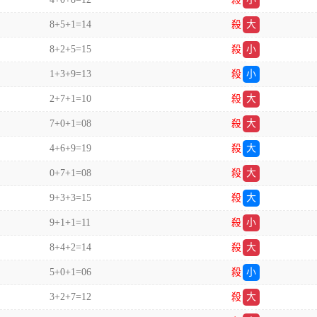
单
8+5+1=14
殺
大
单
8+2+5=15
殺
小
双
1+3+9=13
殺
小
单
2+7+1=10
殺
大
单
7+0+1=08
殺
大
单
4+6+9=19
殺
大
单
0+7+1=08
殺
大
单
9+3+3=15
殺
大
单
9+1+1=11
殺
小
双
8+4+2=14
殺
大
单
5+0+1=06
殺
小
双
3+2+7=12
殺
大
单