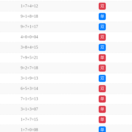
1+7+4=12
双
9+1+8=18
单
9+7+1=17
双
4+0+0=04
双
3+8+4=15
双
7+9+5=21
单
9+2+7=18
双
3+1+9=13
双
6+5+3=14
双
7+1+5=13
单
3+1+3=07
单
1+7+7=15
单
1+7+0=08
单