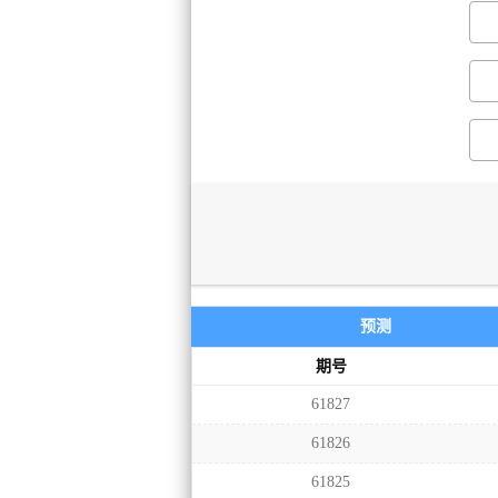
预测
期号
61827
61826
61825