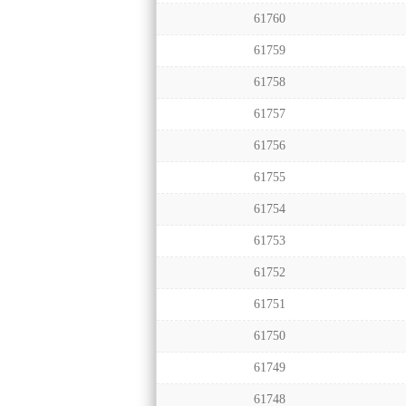
61760
61759
61758
61757
61756
61755
61754
61753
61752
61751
61750
61749
61748