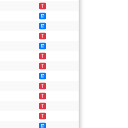
中
错
错
中
错
中
中
错
中
中
中
中
错