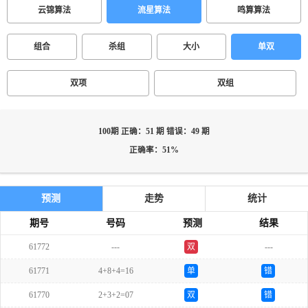
云锦算法
流星算法
鸣算算法
组合
杀组
大小
单双
双项
双组
100期 正确：51 期 错误：49 期
正确率：51%
预测
走势
统计
期号
号码
预测
结果
61772
---
双
---
61771
4+8+4=16
单
错
61770
2+3+2=07
双
错