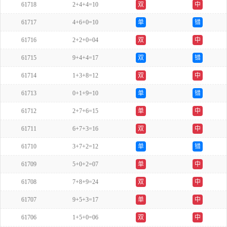
61718
2+4+4=10
双
中
61717
4+6+0=10
单
错
61716
2+2+0=04
双
中
61715
9+4+4=17
双
错
61714
1+3+8=12
双
中
61713
0+1+9=10
单
错
61712
2+7+6=15
单
中
61711
6+7+3=16
双
中
61710
3+7+2=12
单
错
61709
5+0+2=07
单
中
61708
7+8+9=24
双
中
61707
9+5+3=17
单
中
61706
1+5+0=06
双
中