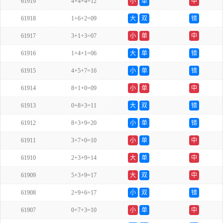
61919
4+4+4=12
小
单
中
61918
1+6+2=09
大
双
错
61917
3+1+3=07
小
单
中
61916
1+4+1=06
大
单
错
61915
4+5+7=16
小
单
错
61914
8+1+0=09
小
单
中
61913
0+8+3=11
大
双
错
61912
8+3+9=20
小
单
错
61911
3+7+0=10
小
单
中
61910
2+3+9=14
大
单
中
61909
5+3+9=17
大
双
中
61908
2+9+6=17
小
双
错
61907
0+7+3=10
小
单
中