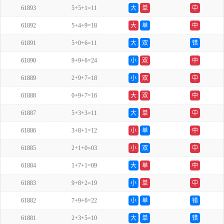
61893
5+5+1=11
大
单
中
61892
5+4+9=18
大
单
中
61891
5+0+6=11
大
双
错
61890
9+9+6=24
小
双
中
61889
2+9+7=18
小
双
中
61888
0+9+7=16
大
双
中
61887
5+3+3=11
大
单
中
61886
3+8+1=12
小
单
中
61885
2+1+0=03
小
双
中
61884
1+7+1=09
大
单
中
61883
9+8+2=19
小
单
中
61882
7+9+6=22
小
单
错
61881
2+3+5=10
大
单
错