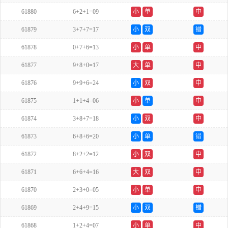
61880
6+2+1=09
小
单
中
61879
3+7+7=17
小
双
错
61878
0+7+6=13
小
单
中
61877
9+8+0=17
大
单
中
61876
9+9+6=24
小
双
中
61875
1+1+4=06
小
单
中
61874
3+8+7=18
小
双
中
61873
6+8+6=20
小
单
错
61872
8+2+2=12
小
双
中
61871
6+6+4=16
大
双
中
61870
2+3+0=05
小
单
中
61869
2+4+9=15
小
双
错
61868
1+2+4=07
小
单
中