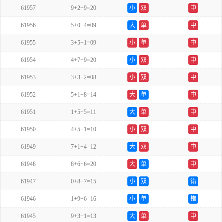
61957
9+2+9=20
小
双
中
61956
5+0+4=09
大
单
中
61955
3+5+1=09
小
单
中
61954
4+7+9=20
小
双
中
61953
3+3+2=08
小
双
中
61952
5+1+8=14
大
单
中
61951
1+5+5=11
大
单
中
61950
4+5+1=10
小
双
中
61949
7+1+4=12
大
双
中
61948
8+6+6=20
大
单
中
61947
0+8+7=15
小
双
错
61946
1+9+6=16
小
单
错
61945
9+3+1=13
大
单
中